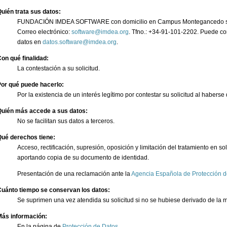
uién trata sus datos:
FUNDACIÓN IMDEA SOFTWARE con domicilio en Campus Montegancedo s/n 
Correo electrónico:
. Tfno.: +34-91-101-2202. Puede co
datos en
.
on qué finalidad:
La contestación a su solicitud.
or qué puede hacerlo:
Por la existencia de un interés legítimo por contestar su solicitud al haberse 
Quién más accede a sus datos:
No se facilitan sus datos a terceros.
Qué derechos tiene:
Acceso, rectificación, supresión, oposición y limitación del tratamiento en so
aportando copia de su documento de identidad.
Presentación de una reclamación ante la
Agencia Española de Protección d
Cuánto tiempo se conservan los datos:
Se suprimen una vez atendida su solicitud si no se hubiese derivado de la mi
Más información:
En la página de
Protección de Datos
.