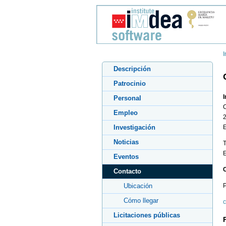
I
Descripción
Patrocinio
I
Personal
Empleo
2
Investigación
Noticias
T
Eventos
C
Contacto
P
Ubicación
Cómo llegar
Licitaciones públicas