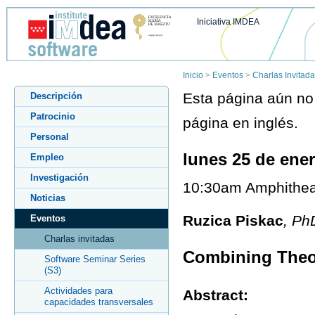
Iniciativa IMDEA
Inicio
>
Eventos
>
Charlas Invitad
Esta página aún no 
Descripción
Patrocinio
página en inglés.
Personal
lunes 25 de ene
Empleo
Investigación
10:30am Amphithea
Noticias
Ruzica Piskac
, Ph
Eventos
Charlas invitadas
Combining Theor
Software Seminar Series
(S3)
Actividades para
Abstract:
capacidades transversales