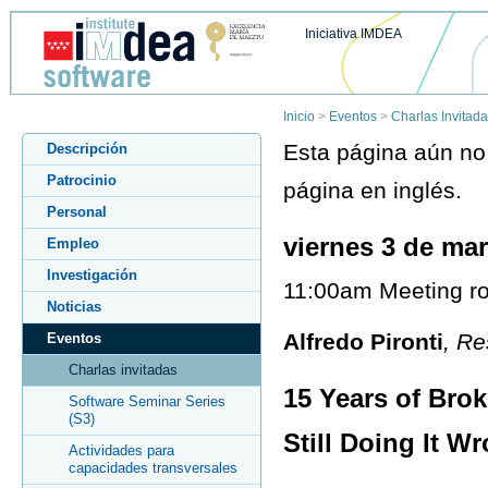
Iniciativa IMDEA
Inicio
>
Eventos
>
Charlas Invitad
Esta página aún no 
Descripción
Patrocinio
página en inglés.
Personal
viernes 3 de ma
Empleo
Investigación
11:00am Meeting ro
Noticias
Alfredo Pironti
, Re
Eventos
Charlas invitadas
15 Years of Bro
Software Seminar Series
(S3)
Still Doing It W
Actividades para
capacidades transversales