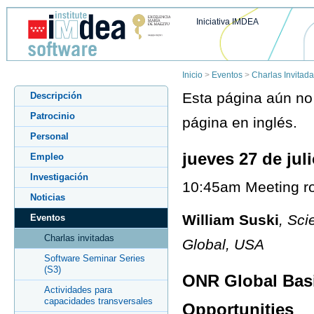
Iniciativa IMDEA
Inicio
>
Eventos
>
Charlas Invitad
Esta página aún no 
Descripción
Patrocinio
página en inglés.
Personal
jueves 27 de jul
Empleo
Investigación
10:45am Meeting ro
Noticias
William Suski
, Sci
Eventos
Charlas invitadas
Global, USA
Software Seminar Series
(S3)
ONR Global Bas
Actividades para
capacidades transversales
Opportunities