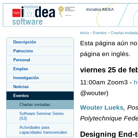
Iniciativa IMDEA
Inicio
>
Eventos
>
Charlas Invitad
Esta página aún no 
Descripción
Patrocinio
página en inglés.
Personal
viernes 25 de fe
Empleo
Investigación
11:00am Zoom3 -
h
Noticias
@wouter)
Eventos
Charlas invitadas
Wouter Lueks
, Po
Software Seminar Series
Polytechnique Fede
(S3)
Actividades para
capacidades transversales
Designing End-t