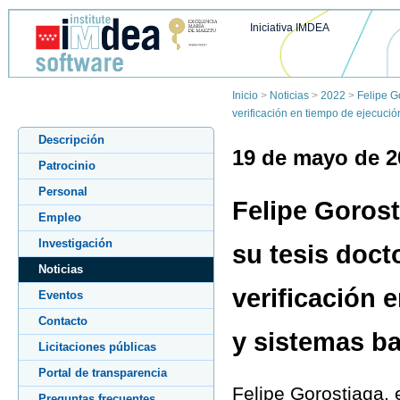
Iniciativa IMDEA
Inicio
>
Noticias
>
2022
>
Felipe G
verificación en tiempo de ejecuci
Descripción
19 de mayo de 2
Patrocinio
Personal
Felipe Goros
Empleo
Investigación
su tesis docto
Noticias
verificación 
Eventos
Contacto
y sistemas b
Licitaciones públicas
Portal de transparencia
Felipe Gorostiaga, 
Preguntas frecuentes