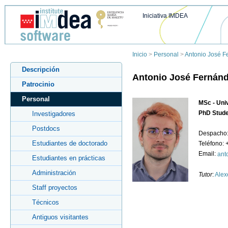
Iniciativa IMDEA
Inicio
>
Personal
>
Antonio José F
Descripción
Antonio José Fernánd
Patrocinio
Personal
MSc - Uni
PhD Stud
Investigadores
Postdocs
Despacho:
Estudiantes de doctorado
Teléfono:
Email:
ant
Estudiantes en prácticas
Administración
Tutor
:
Alex
Staff proyectos
Técnicos
Antiguos visitantes