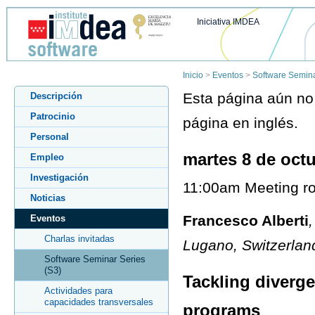
Iniciativa IMDEA
Inicio
>
Eventos
>
Software Semina
Esta página aún no 
Descripción
Patrocinio
página en inglés.
Personal
martes 8 de oct
Empleo
Investigación
11:00am Meeting ro
Noticias
Francesco Alberti
Eventos
Charlas invitadas
Lugano, Switzerlan
Software Seminar Series
(S3)
Tackling diverge
Actividades para
capacidades transversales
programs