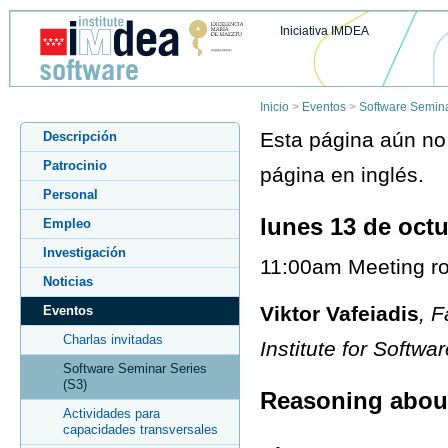
Iniciativa IMDEA
Inicio
>
Eventos
>
Software Semina
Esta página aún no 
Descripción
Patrocinio
página en inglés.
Personal
lunes 13 de oct
Empleo
Investigación
11:00am Meeting ro
Noticias
Viktor Vafeiadis
, F
Eventos
Charlas invitadas
Institute for Soft
Software Seminar Series
(S3)
Reasoning abou
Actividades para
capacidades transversales