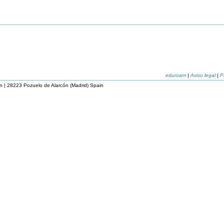
eduroam
|
Aviso legal
|
P
n | 28223 Pozuelo de Alarcón (Madrid) Spain