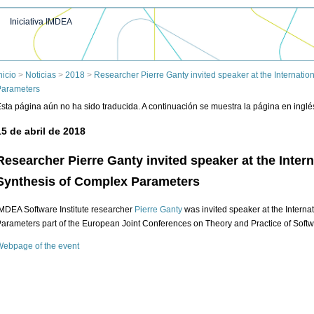
Iniciativa IMDEA
nicio
>
Noticias
>
2018
>
Researcher Pierre Ganty invited speaker at the Internati
Parameters
sta página aún no ha sido traducida. A continuación se muestra la página en inglé
15 de abril de 2018
Researcher Pierre Ganty invited speaker at the Inte
Synthesis of Complex Parameters
MDEA Software Institute researcher
Pierre Ganty
was invited speaker at the Intern
arameters part of the European Joint Conferences on Theory and Practice of Softw
ebpage of the event