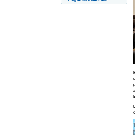
E
c
p
a
I
L
o