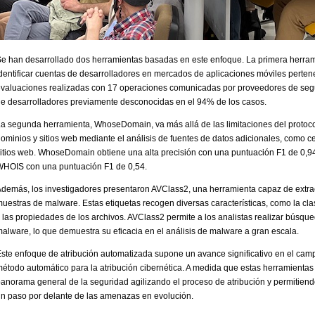
e han desarrollado dos herramientas basadas en este enfoque. La primera herrami
dentificar cuentas de desarrolladores en mercados de aplicaciones móviles perten
valuaciones realizadas con 17 operaciones comunicadas por proveedores de segur
e desarrolladores previamente desconocidas en el 94% de los casos.
a segunda herramienta, WhoseDomain, va más allá de las limitaciones del protocol
ominios y sitios web mediante el análisis de fuentes de datos adicionales, como c
itios web. WhoseDomain obtiene una alta precisión con una puntuación F1 de 0,94
HOIS con una puntuación F1 de 0,54.
demás, los investigadores presentaron AVClass2, una herramienta capaz de extraer 
uestras de malware. Estas etiquetas recogen diversas características, como la cla
 las propiedades de los archivos. AVClass2 permite a los analistas realizar búsqu
alware, lo que demuestra su eficacia en el análisis de malware a gran escala.
ste enfoque de atribución automatizada supone un avance significativo en el camp
étodo automático para la atribución cibernética. A medida que estas herramientas
anorama general de la seguridad agilizando el proceso de atribución y permitiendo
n paso por delante de las amenazas en evolución.