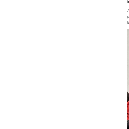
i
A
p
l