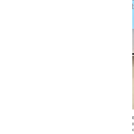
E
(
c