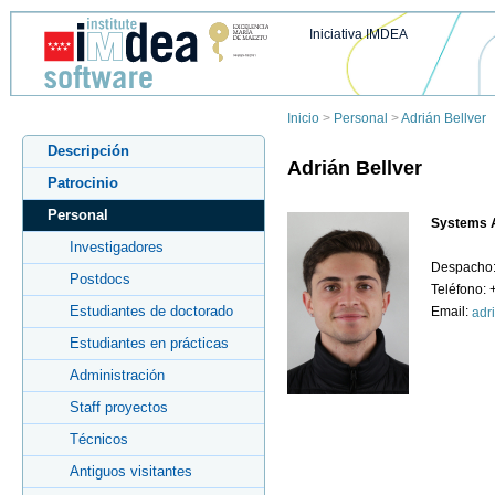
Iniciativa IMDEA
Inicio
>
Personal
>
Adrián Bellver
Descripción
Adrián Bellver
Patrocinio
Personal
Systems A
Investigadores
Despacho:
Postdocs
Teléfono:
Estudiantes de doctorado
Email:
adr
Estudiantes en prácticas
Administración
Staff proyectos
Técnicos
Antiguos visitantes