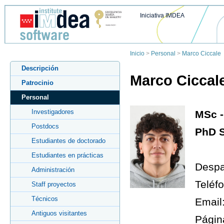
Iniciativa IMDEA
Inicio
>
Personal
>
Marco Ciccale
Descripción
Marco Ciccal
Patrocinio
Personal
Investigadores
MSc -
Postdocs
PhD S
Estudiantes de doctorado
Estudiantes en prácticas
Despa
Administración
Teléf
Staff proyectos
Técnicos
Email
Antiguos visitantes
Págin