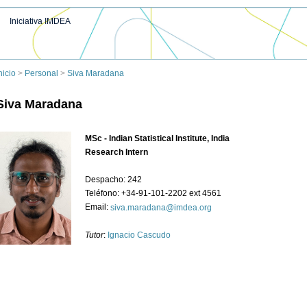
Iniciativa IMDEA
nicio
>
Personal
>
Siva Maradana
Siva Maradana
MSc - Indian Statistical Institute, India
Research Intern
Despacho: 242
Teléfono: +34-91-101-2202 ext 4561
Email:
siva.maradana
@
imdea.org
Tutor
:
Ignacio Cascudo