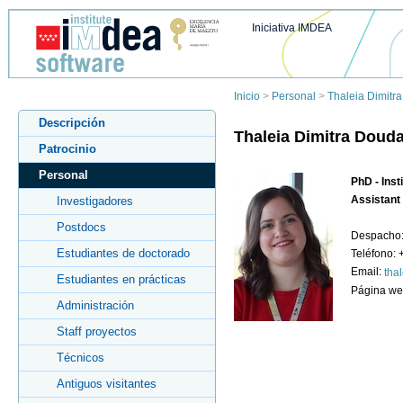
Iniciativa IMDEA
Inicio
>
Personal
>
Thaleia Dimitr
Descripción
Thaleia Dimitra Douda
Patrocinio
Personal
PhD - Inst
Assistant
Investigadores
Postdocs
Despacho:
Estudiantes de doctorado
Teléfono:
Email:
tha
Estudiantes en prácticas
Página w
Administración
Staff proyectos
Técnicos
Antiguos visitantes