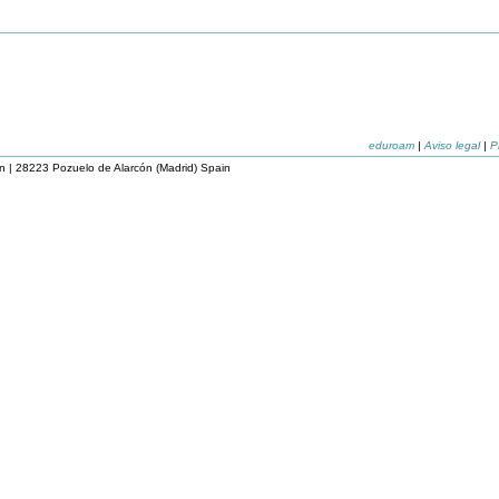
eduroam
|
Aviso legal
|
P
n | 28223 Pozuelo de Alarcón (Madrid) Spain